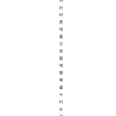
하
는
바
른
제
품
으
로
함
께
행
복
을
누
리
는