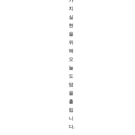
가
치
실
현
을
위
해
오
늘
도
땀
을
흘
립
니
다.