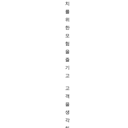
치
를
위
한
모
험
을
즐
기
고
고
객
을
생
각