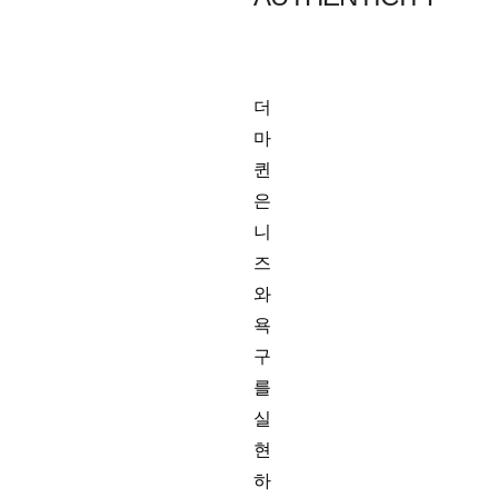
더
마
퀸
은
니
즈
와
욕
구
를
실
현
하