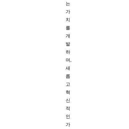
는
가
치
를
개
발
하
며,
새
롭
고
혁
신
적
인
가